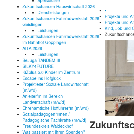
Speisekarte
Zukunftschancen Hauswirtschaft 2026
▪
Dienstleistungen
Projekte und A
Zukunftschancen Fahrradwerkstatt 2026
Projekte und A
Geislingen
Kind, Job und 
Leistungen
Zukunftschance
Zukunftschancen Fahrradwerkstatt 2026
im Bahnhof Göppingen
AITA 2028
Leistungen
BeJuga-TANDEM III
SILKY4FUTURE
KiZplus 5.0 Kinder im Zentrum
Escape ins Hofglück
Projektleiter Soziale Landwirtschaft
(m/w/d)
Anleiter*in im Bereich
Landwirtschaft (m/w/d)
Ehrenamtliche Hofführer*in (m/w/d)
Sozialpädagogen*innen /
Pädagogische Fachkräfte (m/w/d)
Zukunfts
Freundeskreis Waldeckhof
Was passiert mit Ihren Spenden?