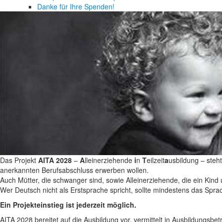
Danke für Ihre Spenden!
Das Projekt
AITA 2028
–
A
lleinerziehende
i
n
T
eilzeit
a
usbildung – steh
anerkannten Berufsabschluss erwerben wollen.
Auch Mütter, die schwanger sind, sowie Alleinerziehende, die ein Kind
Wer Deutsch nicht als Erstsprache spricht, sollte mindestens das Sp
Ein Projekteinstieg ist jederzeit möglich.
AITA 2028 bereitet auf die Ausbildung vor, vermittelt in Ausbildungsbe