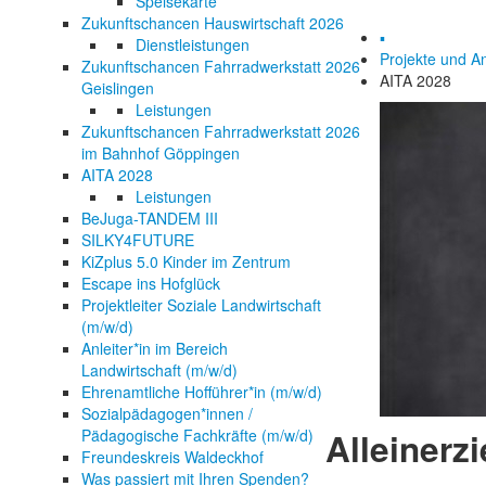
Speisekarte
Zukunftschancen Hauswirtschaft 2026
▪
Dienstleistungen
Projekte und A
Zukunftschancen Fahrradwerkstatt 2026
AITA 2028
Geislingen
Leistungen
Zukunftschancen Fahrradwerkstatt 2026
im Bahnhof Göppingen
AITA 2028
Leistungen
BeJuga-TANDEM III
SILKY4FUTURE
KiZplus 5.0 Kinder im Zentrum
Escape ins Hofglück
Projektleiter Soziale Landwirtschaft
(m/w/d)
Anleiter*in im Bereich
Landwirtschaft (m/w/d)
Ehrenamtliche Hofführer*in (m/w/d)
Sozialpädagogen*innen /
Pädagogische Fachkräfte (m/w/d)
Alleinerz
Freundeskreis Waldeckhof
Was passiert mit Ihren Spenden?